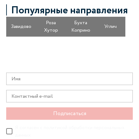
Популярные направления
Роза
Бухта
Завидово
Углич
Хутор
Коприно
Получайте информацию о специальных
предложениях первыми
Подписаться
Я согласен с
политикой обработки персональных
данных