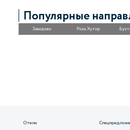
Популярные направ
Завидово
Роза Хутор
Бухт
Получайте информацию о специальных
предложениях первыми
Отели
Спецпредложе