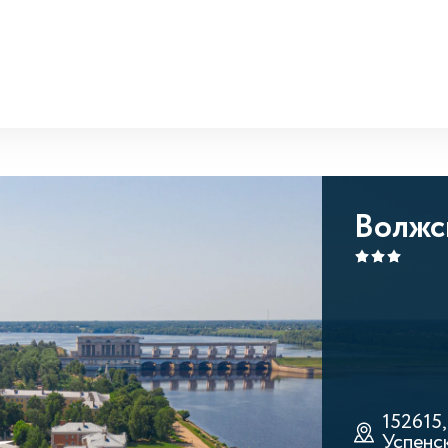
Волжс
152615,
Успенск