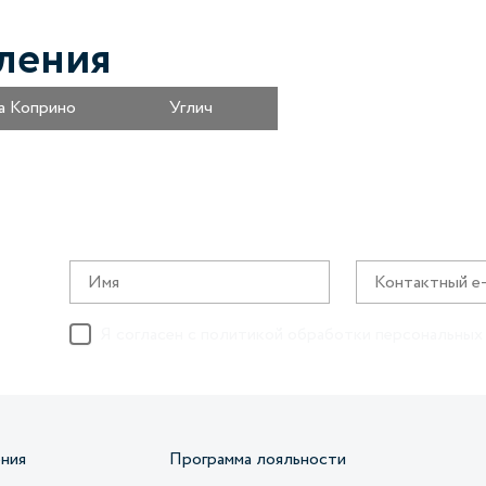
ления
а Коприно
Углич
Я согласен с
политикой обработки персональных
ния
Программа лояльности