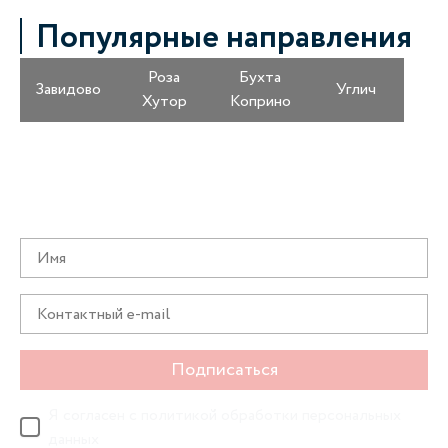
Популярные направления
Роза
Бухта
Завидово
Углич
Хутор
Коприно
Получайте информацию о специальных
предложениях первыми
Подписаться
Я согласен с
политикой обработки персональных
данных