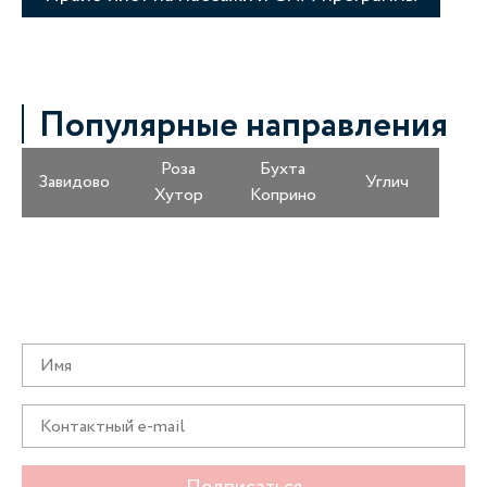
Популярные направления
Роза
Бухта
Завидово
Углич
Хутор
Коприно
Получайте информацию о специальных
предложениях первыми