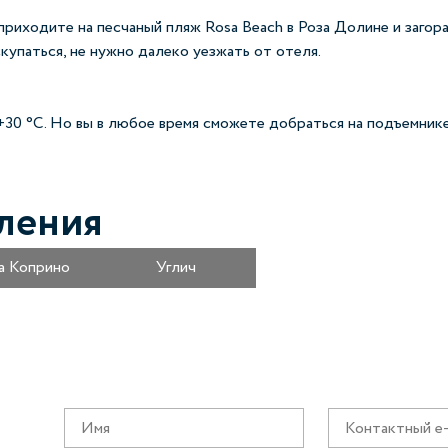
риходите на песчаный пляж Rosa Beach в Роза Долине и загора
купаться, не нужно далеко уезжать от отеля.
30 °C. Но вы в любое время сможете добраться на подъемнике
ления
а Коприно
Углич