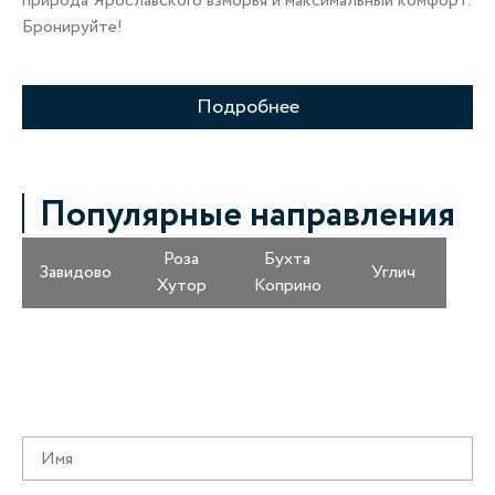
природа Ярославского взморья и максимальный комфорт.
Бронируйте!
Подробнее
Популярные направления
Роза
Бухта
Завидово
Углич
Хутор
Коприно
Получайте информацию о специальных
предложениях первыми