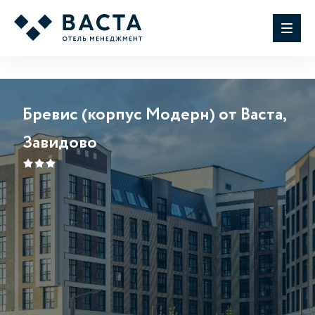
Бревис (корпус Модерн) от Васта,
Завидово