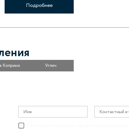
Подробнее
ления
а Коприно
Углич
Я согласен с
политикой обработки персональных