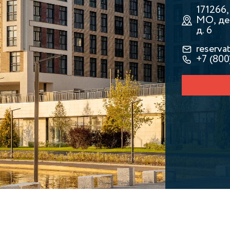
171266
МО, де
д. 6
reserv
+7 (800