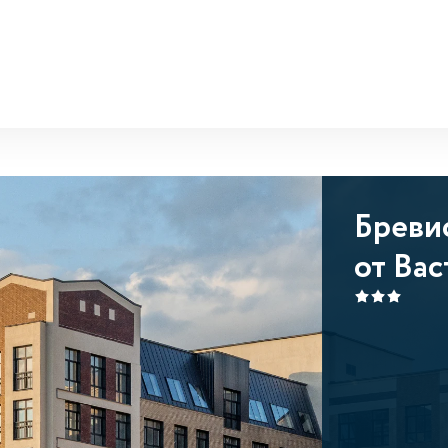
Бреви
от Вас