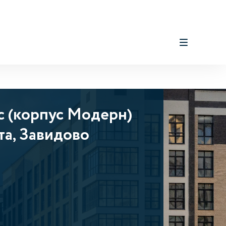
с (корпус Модерн)
та, Завидово