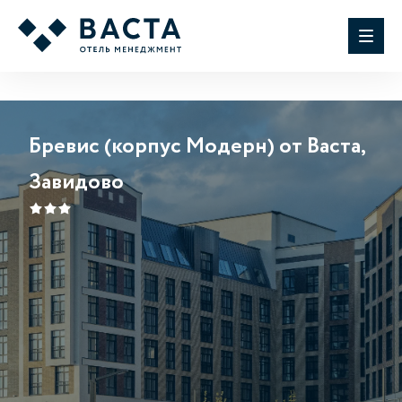
Бревис (корпус Модерн) от Васта,
Завидово