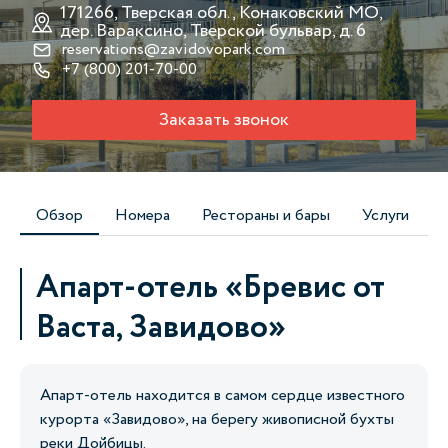
171266, Тверская обл., Конаковский МО,
дер. Вараксино, Тверской бульвар, д. 6
reservations@zavidovopark.com
+7 (800) 201-70-00
Заказать звонок
Обзор
Номера
Рестораны и бары
Услуги
Апарт-отель «Бревис от
Васта, Завидово»
Апарт-отель находится в самом сердце известного
курорта «Завидово», на берегу живописной бухты
реки Дойбицы.