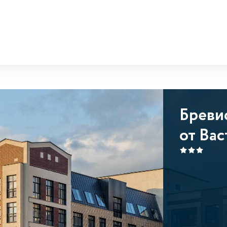
Бреви
от Вас