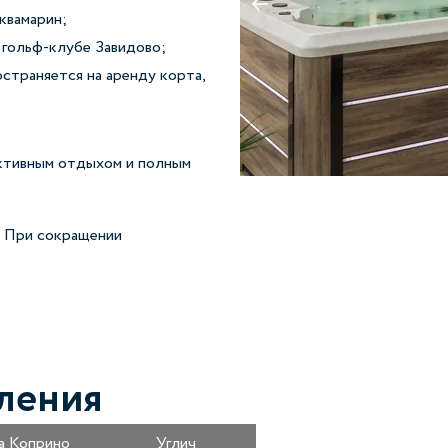
квамарин;
 гольф-клубе Завидово;
остраняется на аренду корта,
активным отдыхом и полным
. При сокращении
ления
а Коприно
Углич