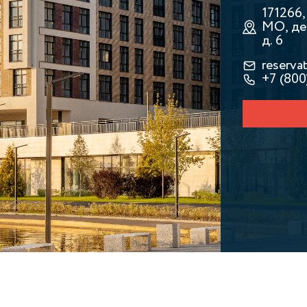
171266
МО, де
д. 6
reserv
+7 (800