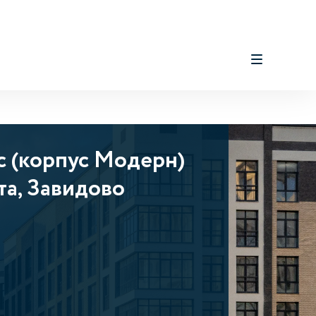
с (корпус Модерн)
та, Завидово