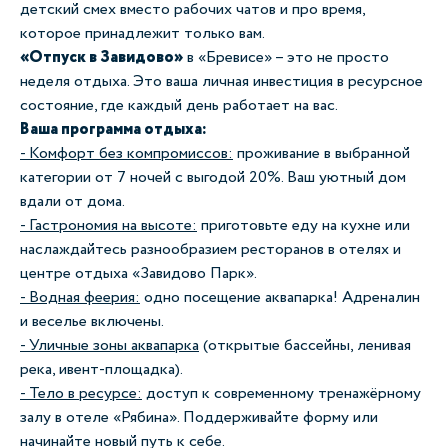
детский смех вместо рабочих чатов и про время,
которое принадлежит только вам.
«Отпуск в Завидово»
в «Бревисе»
–
это не просто
неделя отдыха. Это ваша личная инвестиция в ресурсное
состояние, где каждый день работает на вас.
Ваша программа отдыха:
- Комфорт без компромиссов:
проживание в выбранной
категории от 7 ночей с выгодой 20%. Ваш уютный дом
вдали от дома.
- Гастрономия на высоте:
приготовьте еду на кухне или
наслаждайтесь разнообразием ресторанов в отелях и
центре отдыха «Завидово Парк».
- Водная феерия:
одно посещение аквапарка! Адреналин
и веселье включены.
- Уличные зоны аквапарка
(открытые бассейны, ленивая
река, ивент-площадка).
- Тело в ресурсе:
доступ к современному тренажёрному
залу в отеле «Рябина». Поддерживайте форму или
начинайте новый путь к себе.