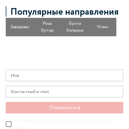
Популярные направления
Роза
Бухта
Завидово
Углич
Хутор
Коприно
Получайте информацию о специальных
предложениях первыми
Подписаться
Я согласен с
политикой обработки персональных
данных